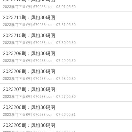
2023澳门正版资料 670288.com
08-01 05:30
2023211期：凤姐30码图
2023澳门正版资料 670288.com
07-31 05:30
2023210期：凤姐30码图
2023澳门正版资料 670288.com
07-30 05:30
2023209期：凤姐30码图
2023澳门正版资料 670288.com
07-29 05:30
2023208期：凤姐30码图
2023澳门正版资料 670288.com
07-28 05:30
2023207期：凤姐30码图
2023澳门正版资料 670288.com
07-27 05:30
2023206期：凤姐30码图
2023澳门正版资料 670288.com
07-26 05:31
2023205期：凤姐30码图