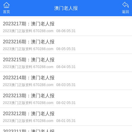
澳门老人报
首页
返回
2023217期：澳门老人报
2023澳门正版资料 670288.com
08-06 05:31
2023216期：澳门老人报
2023澳门正版资料 670288.com
08-05 05:31
2023215期：澳门老人报
2023澳门正版资料 670288.com
08-04 05:31
2023214期：澳门老人报
2023澳门正版资料 670288.com
08-03 05:31
2023213期：澳门老人报
2023澳门正版资料 670288.com
08-02 05:31
2023212期：澳门老人报
2023澳门正版资料 670288.com
08-01 05:31
2023211期：澳门老人报